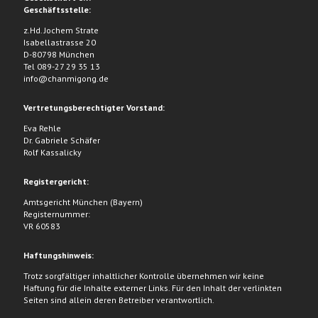
Geschäftsstelle:
z.Hd. Jochem Strate
Isabellastrasse 20
D-80798 München
Tel 089-27 29 35 13
info@chanmigong.de
Vertretungsberechtigter Vorstand:
Eva Rehle
Dr. Gabriele Schäfer
Rolf Kassalicky
Registergericht:
Amtsgericht München (Bayern)
Registernummer:
VR 60583
Haftungshinweis:
Trotz sorgfältiger inhaltlicher Kontrolle übernehmen wir keine
Haftung für die Inhalte externer Links. Für den Inhalt der verlinkten
Seiten sind allein deren Betreiber verantwortlich.